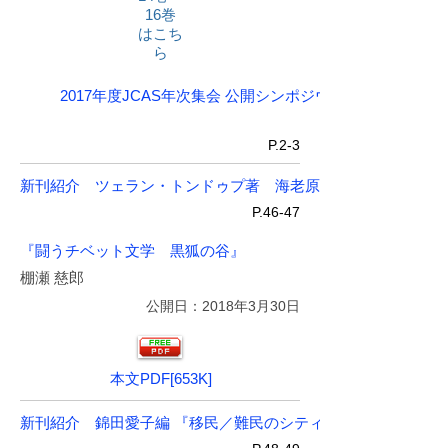
16巻
はこち
ら
2017年度JCAS年次集会 公開シンポジウムを振り返って
P.2-3
新刊紹介 ツェラン・トンドゥプ著 海老原志穂・大川謙作・
P.46-47
『闘うチベット文学 黒狐の谷』
棚瀬 慈郎
公開日：2018年3月30日
本文PDF[653K]
新刊紹介 錦田愛子編 『移民／難民のシティズンシップ』