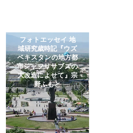
フォト​エッセイ 地
域研究歳時記『ウズ
ベキスタンの地方都
市シャフリサブズの
大改造によせて』宗
野ふもと