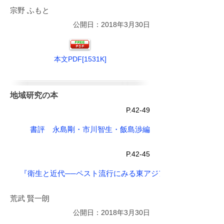
宗野 ふもと
公開日：2018年3月30日
本文PDF[1531K]
地域研究の本
P.42-49
書評 永島剛・市川智生・飯島渉編
P.42-45
『衛生と近代──ペスト流行にみる東アジアの統治・医療・
荒武 賢一朗
公開日：2018年3月30日