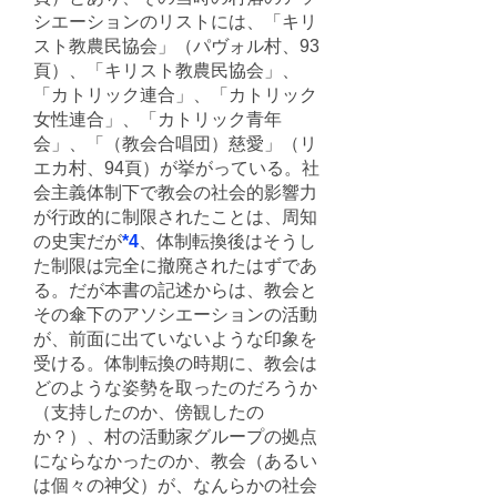
シエーションのリストには、「キリ
スト教農民協会」（パヴォル村、93
頁）、「キリスト教農民協会」、
「カトリック連合」、「カトリック
女性連合」、「カトリック青年
会」、「（教会合唱団）慈愛」（リ
エカ村、94頁）が挙がっている。社
会主義体制下で教会の社会的影響力
が行政的に制限されたことは、周知
の史実だが
*4
、体制転換後はそうし
た制限は完全に撤廃されたはずであ
る。だが本書の記述からは、教会と
その傘下のアソシエーションの活動
が、前面に出ていないような印象を
受ける。体制転換の時期に、教会は
どのような姿勢を取ったのだろうか
（支持したのか、傍観したの
か？）、村の活動家グループの拠点
にならなかったのか、教会（あるい
は個々の神父）が、なんらかの社会