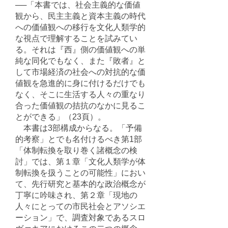
──「本書では、社会主義的な価値
観から、民主主義と資本主義の時代
への価値観への移行を文化人類学的
な視点で理解することを試みてい
る。それは『西』側の価値観への単
純な同化でもなく、また『敗者』と
して市場経済の社会への対抗的な価
値観を急進的に身に付けるだけでも
なく、そこに生活する人々の重なり
合った価値観の拮抗のなかに見るこ
とができる」（23頁）。
本書は3部構成からなる。「予備
的考察」とでも名付けるべき第1部
「体制転換を取り巻く諸概念の検
討」では、第１章「文化人類学が体
制転換を扱うことの可能性」におい
て、先行研究と基本的な政治概念が
丁寧に吟味され、第２章「現地の
人々にとっての市民社会とアソシエ
ーション」で、調査対象であるスロ