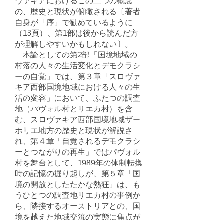
ヴァキアにおけるこの二つの概念
の、歴史と現状が俯瞰される〔著者
自身が「序」で勧めているように
（13頁）、第1部は後から読んだ方
が理解しやすいかもしれない〕。
本論としての第2部「国境地域の
村落の人々の生活変化とデモクラシ
ーの自覚」では、第３章「スロヴァ
キア西部国境地域における人々の生
活の変容」において、ふたつの調査
地（パヴォル村とリエカ村）を含
む、スロヴァキア西部国境地域ザー
ホリエ地方の歴史と現状が解説さ
れ、第４章「自覚されるデモクラシ
ーとつながりの再生」ではパヴォル
村を舞台として、1989年の体制転換
時の記憶の掘り起しが、第５章「国
境の開放としたたかな熱狂」は、も
うひとつの調査地リエカ村の事例か
ら、隣接するオーストリアとの、国
境を越えた地域交流の実態に焦点が