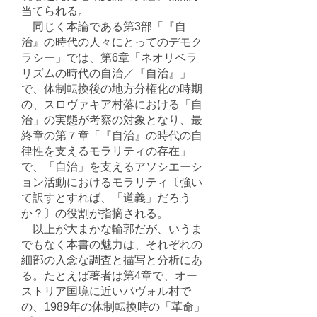
当てられる。
同じく本論である第3部「『自
治』の時代の人々にとってのデモク
ラシー」では、第6章「ネオリベラ
リズムの時代の自治／『自治』」
で、体制転換後の地方分権化の時期
の、スロヴァキア村落における「自
治」の実態が考察の対象となり、最
終章の第７章「『自治』の時代の自
律性を支えるモラリティの存在」
で、「自治」を支えるアソシエーシ
ョン活動におけるモラリティ〔強い
て訳すとすれば、「道義」だろう
か？〕の役割が指摘される。
以上が大まかな輪郭だが、いうま
でもなく本書の魅力は、それぞれの
細部の入念な調査と描写と分析にあ
る。たとえば著者は第4章で、オー
ストリア国境に近いパヴォル村で
の、1989年の体制転換時の「革命」