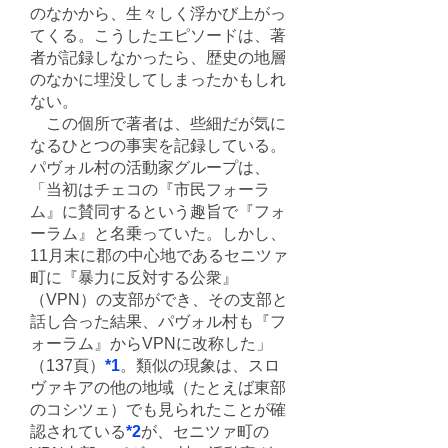
のなかから、生々しく浮かび上がっ
てくる。こうしたエピソードは、著
者が記録しなかったら、歴史の地層
のなかに埋没してしまったかもしれ
ない。
この個所で著者は、些細だが気に
なるひとつの事実を記録している。
パヴォル村の活動家グループは、
「当初はチェコの『市民フォーラ
ム』に賛同するという趣旨で『フォ
ーラム』と名乗っていた。しかし、
11月末に郡の中心地であるセニツァ
町に『暴力に反対する公衆』
（VPN）の支部ができ、その支部と
話し合った結果、パヴォル村も『フ
ォーラム』からVPNに改称した」
（137頁）
*1
。類似の現象は、スロ
ヴァキアの他の地域（たとえば東部
のコシツェ）でも見られたことが確
認されている
*2
が、セニツァ町の