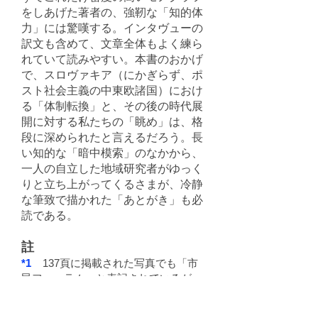
をしあげた著者の、強靭な「知的体
力」には驚嘆する。インタヴューの
訳文も含めて、文章全体もよく練ら
れていて読みやすい。本書のおかげ
で、スロヴァキア（にかぎらず、ポ
スト社会主義の中東欧諸国）におけ
る「体制転換」と、その後の時代展
開に対する私たちの「眺め」は、格
段に深められたと言えるだろう。長
い知的な「暗中模索」のなかから、
一人の自立した地域研究者がゆっく
りと立ち上がってくるさまが、冷静
な筆致で描かれた「あとがき」も必
読である。
註
*1
137頁に掲載された写真でも「市
民フォーラム」と表記されているが、
この写真は11月23日のものとされる
（136頁）。改称の日付は、巻末の年