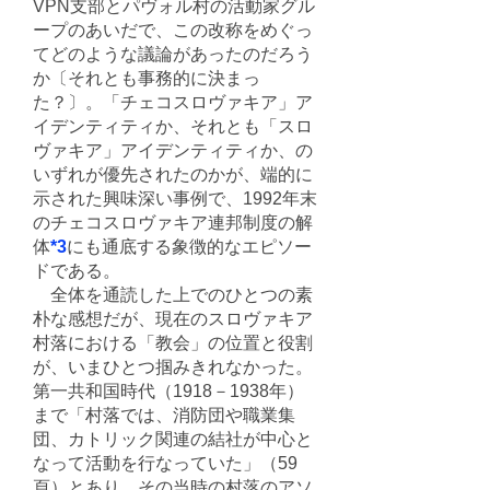
VPN支部とパヴォル村の活動家グル
ープのあいだで、この改称をめぐっ
てどのような議論があったのだろう
か〔それとも事務的に決まっ
た？〕。「チェコスロヴァキア」ア
イデンティティか、それとも「スロ
ヴァキア」アイデンティティか、の
いずれが優先されたのかが、端的に
示された興味深い事例で、1992年末
のチェコスロヴァキア連邦制度の解
体
*3
にも通底する象徴的なエピソー
ドである。
全体を通読した上でのひとつの素
朴な感想だが、現在のスロヴァキア
村落における「教会」の位置と役割
が、いまひとつ掴みきれなかった。
第一共和国時代（1918－1938年）
まで「村落では、消防団や職業集
団、カトリック関連の結社が中心と
なって活動を行なっていた」（59
頁）とあり、その当時の村落のアソ