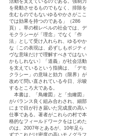
活動を支えているのである。強制力
を発動させるものでもなく、排除を
生むものでもないゆるやかさがここ
では効果を持つのである」（286
頁）。草の根レベルの社会では、デ
モクラシーが「理念」でなく「作
法」として受け入れられ、ゆるやか
な〔この表現は、必ずしもポジティ
ヴな意味だけで理解すべきではない
かもしれない〕「道義」が社会活動
を支えているという指摘は、「デモ
クラシー」の意味と効力（限界）が
改めて問い直されている今日、示唆
するところ大である。
本書は、「鳥瞰図」と「虫瞰図」
がバランス良く組み合わされ、細部
にまで目が行き届いた完成度の高い
仕事である。著者がこれらの村で本
格的なフィールドワークをはじめた
のは、2007年とあるが、10年足ら
ずでこれだけ密度の高いモノグラフ