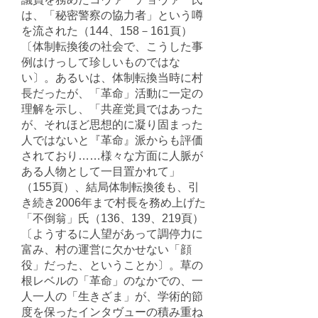
は、「秘密警察の協力者」という噂
を流された（144、158－161頁）
〔体制転換後の社会で、こうした事
例はけっして珍しいものではな
い〕。あるいは、体制転換当時に村
長だったが、「革命」活動に一定の
理解を示し、「共産党員ではあった
が、それほど思想的に凝り固まった
人ではないと『革命』派からも評価
されており……様々な方面に人脈が
ある人物として一目置かれて」
（155頁）、結局体制転換後も、引
き続き2006年まで村長を務め上げた
「不倒翁」氏（136、139、219頁）
〔ようするに人望があって調停力に
富み、村の運営に欠かせない「顔
役」だった、ということか〕。草の
根レベルの「革命」のなかでの、一
人一人の「生きざま」が、学術的節
度を保ったインタヴューの積み重ね