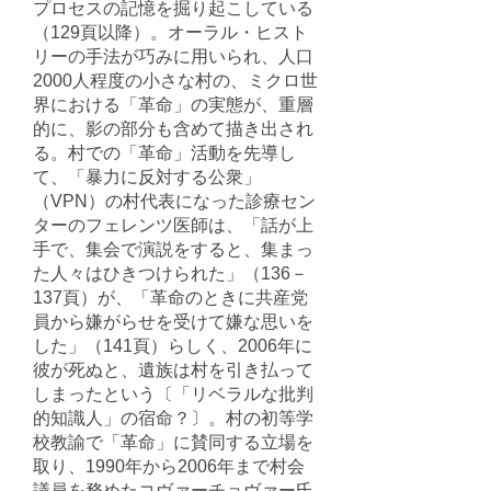
プロセスの記憶を掘り起こしている
（129頁以降）。オーラル・ヒスト
リーの手法が巧みに用いられ、人口
2000人程度の小さな村の、ミクロ世
界における「革命」の実態が、重層
的に、影の部分も含めて描き出され
る。村での「革命」活動を先導し
て、「暴力に反対する公衆」
（VPN）の村代表になった診療セン
ターのフェレンツ医師は、「話が上
手で、集会で演説をすると、集まっ
た人々はひきつけられた」（136－
137頁）が、「革命のときに共産党
員から嫌がらせを受けて嫌な思いを
した」（141頁）らしく、2006年に
彼が死ぬと、遺族は村を引き払って
しまったという〔「リベラルな批判
的知識人」の宿命？〕。村の初等学
校教諭で「革命」に賛同する立場を
取り、1990年から2006年まで村会
議員を務めたコヴァーチョヴァー氏