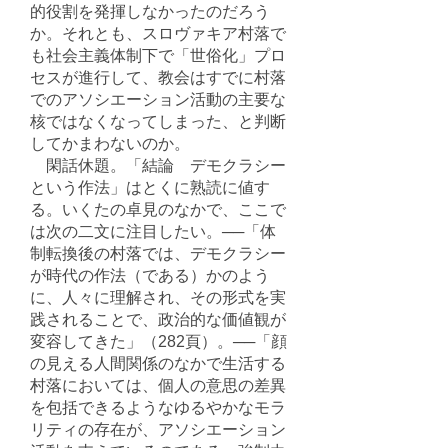
的役割を発揮しなかったのだろう
か。それとも、スロヴァキア村落で
も社会主義体制下で「世俗化」プロ
セスが進行して、教会はすでに村落
でのアソシエーション活動の主要な
核ではなくなってしまった、と判断
してかまわないのか。
閑話休題。「結論 デモクラシー
という作法」はとくに熟読に値す
る。いくたの卓見のなかで、ここで
は次の二文に注目したい。──「体
制転換後の村落では、デモクラシー
が時代の作法（である）かのよう
に、人々に理解され、その形式を実
践されることで、政治的な価値観が
変容してきた」（282頁）。──「顔
の見える人間関係のなかで生活する
村落においては、個人の意思の差異
を包括できるようなゆるやかなモラ
リティの存在が、アソシエーション