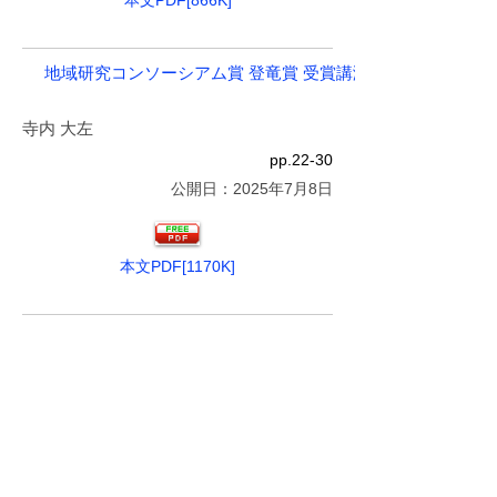
本文PDF[866K]
地域研究コンソーシアム賞 登竜賞 受賞講演
寺内 大左
pp.22-30
公開日：2025年7月8日
本文PDF[1170K]